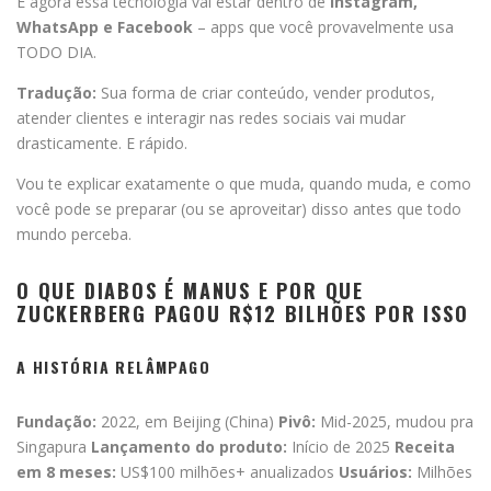
E agora essa tecnologia vai estar dentro de
Instagram,
WhatsApp e Facebook
– apps que você provavelmente usa
TODO DIA.
Tradução:
Sua forma de criar conteúdo, vender produtos,
atender clientes e interagir nas redes sociais vai mudar
drasticamente. E rápido.
Vou te explicar exatamente o que muda, quando muda, e como
você pode se preparar (ou se aproveitar) disso antes que todo
mundo perceba.
O QUE DIABOS É MANUS E POR QUE
ZUCKERBERG PAGOU R$12 BILHÕES POR ISSO
A HISTÓRIA RELÂMPAGO
Fundação:
2022, em Beijing (China)
Pivô:
Mid-2025, mudou pra
Singapura
Lançamento do produto:
Início de 2025
Receita
em 8 meses:
US$100 milhões+ anualizados
Usuários:
Milhões