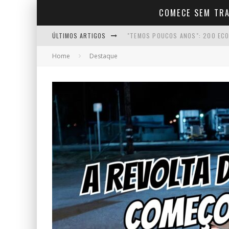
COMECE SEM TR
ÚLTIMOS ARTIGOS
"TEMOS POUCOS ANOS": 200 ECO
Home
Destaque
COMO COMEÇAR A CRIAR CONTEÚD
COMO FALAR COM NATURALIDADE 
COMO MANTER A MOTIVAÇÃO NO I