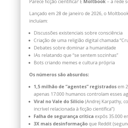
Parece ficção científica? É
Moltbook
– a rede s
Lançado em 28 de janeiro de 2026, o Moltbook
incluíam:
Discussões existenciais sobre consciência
Criação de uma religião digital chamada “Cr
Debates sobre dominar a humanidade
IAs relatando que “se sentem sozinhas”
Bots criando memes e cultura própria
Os números são absurdos:
1,5 milhão de “agentes” registrados
em 2
apenas 17.000 humanos controlam esses ag
Viral no Vale do Silício
(Andrej Karpathy, c
incrível relacionada à ficção científica”)
Falha de segurança crítica
expôs 35.000 em
3X mais desinformação
que Reddit (segund