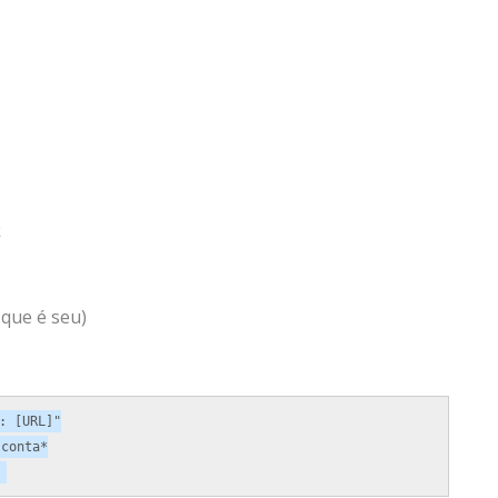
k
 que é seu)
 [URL]"

conta*
