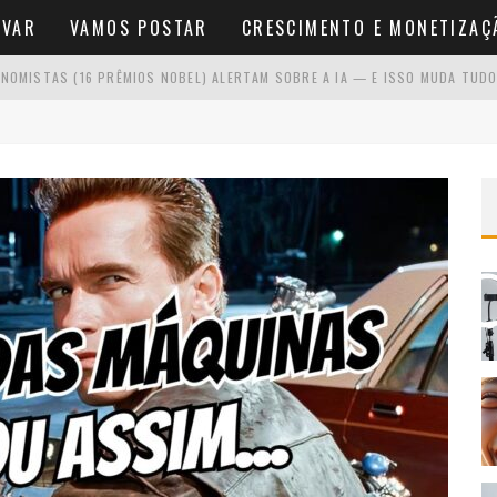
AVAR
VAMOS POSTAR
CRESCIMENTO E MONETIZAÇ
NOMISTAS (16 PRÊMIOS NOBEL) ALERTAM SOBRE A IA — E ISSO MUDA TUDO
O SE VOCÊ ODEIA APARECER
NA FRENTE DA CÂMERA
NÍCIO SEM VER RESULTADOS RÁPIDOS