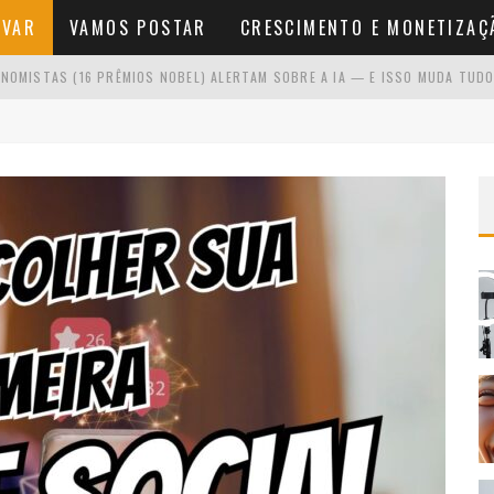
AVAR
VAMOS POSTAR
CRESCIMENTO E MONETIZAÇ
NOMISTAS (16 PRÊMIOS NOBEL) ALERTAM SOBRE A IA — E ISSO MUDA TUDO
O SE VOCÊ ODEIA APARECER
NA FRENTE DA CÂMERA
NÍCIO SEM VER RESULTADOS RÁPIDOS