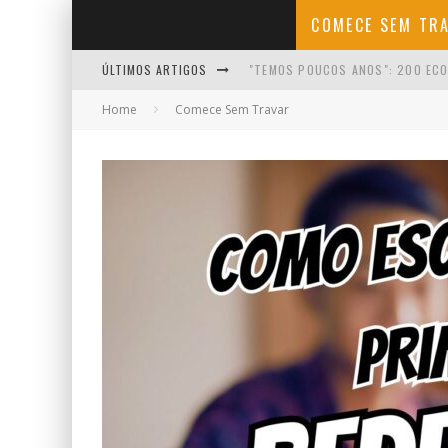
COMECE SEM TR
ÚLTIMOS ARTIGOS
"TEMOS POUCOS ANOS": 200 ECO
Home
Comece Sem Travar
COMO COMEÇAR A CRIAR CONTEÚD
COMO FALAR COM NATURALIDADE 
COMO MANTER A MOTIVAÇÃO NO I