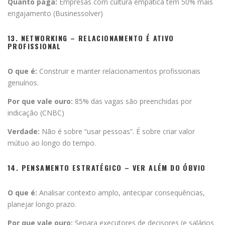
Quanto paga:
Empresas com cultura empática têm 50% mais
engajamento (Businessolver)
13. NETWORKING – RELACIONAMENTO É ATIVO
PROFISSIONAL
O que é:
Construir e manter relacionamentos profissionais
genuínos.
Por que vale ouro:
85% das vagas são preenchidas por
indicação (CNBC)
Verdade:
Não é sobre “usar pessoas”. É sobre criar valor
mútuo ao longo do tempo.
14. PENSAMENTO ESTRATÉGICO – VER ALÉM DO ÓBVIO
O que é:
Analisar contexto amplo, antecipar consequências,
planejar longo prazo.
Por que vale ouro:
Separa executores de decisores (e salários