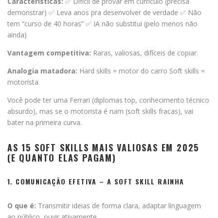
Características:
✅ Difícil de provar em currículo (precisa
demonstrar) ✅ Leva anos pra desenvolver de verdade ✅ Não
tem “curso de 40 horas” ✅ IA não substitui (pelo menos não
ainda)
Vantagem competitiva:
Raras, valiosas, difíceis de copiar.
Analogia matadora:
Hard skills = motor do carro Soft skills =
motorista
Você pode ter uma Ferrari (diplomas top, conhecimento técnico
absurdo), mas se o motorista é ruim (soft skills fracas), vai
bater na primeira curva.
AS 15 SOFT SKILLS MAIS VALIOSAS EM 2025
(E QUANTO ELAS PAGAM)
1. COMUNICAÇÃO EFETIVA – A SOFT SKILL RAINHA
O que é:
Transmitir ideias de forma clara, adaptar linguagem
ao público, ouvir ativamente.