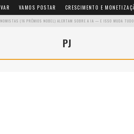
AVAR
VAMOS POSTAR
CRESCIMENTO E MONETIZAÇ
NOMISTAS (16 PRÊMIOS NOBEL) ALERTAM SOBRE A IA — E ISSO MUDA TUDO
O SE VOCÊ ODEIA APARECER
PJ
NA FRENTE DA CÂMERA
NÍCIO SEM VER RESULTADOS RÁPIDOS