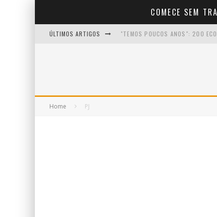
COMECE SEM TR
ÚLTIMOS ARTIGOS
"TEMOS POUCOS ANOS": 200 ECO
COMO COMEÇAR A CRIAR CONTEÚD
COMO FALAR COM NATURALIDADE 
COMO MANTER A MOTIVAÇÃO NO I
Home
PJ