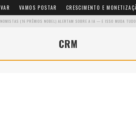
AVAR
VAMOS POSTAR
CRESCIMENTO E MONETIZAÇ
NOMISTAS (16 PRÊMIOS NOBEL) ALERTAM SOBRE A IA — E ISSO MUDA TUDO
O SE VOCÊ ODEIA APARECER
CRM
NA FRENTE DA CÂMERA
NÍCIO SEM VER RESULTADOS RÁPIDOS