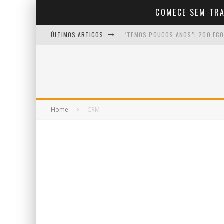
COMECE SEM TR
ÚLTIMOS ARTIGOS
"TEMOS POUCOS ANOS": 200 ECO
COMO COMEÇAR A CRIAR CONTEÚD
COMO FALAR COM NATURALIDADE 
COMO MANTER A MOTIVAÇÃO NO I
Home
CRM