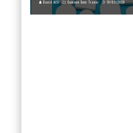
David AI51
Comece Sem Travar
18/03/2026