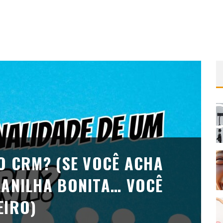
O CRM? (SE VOCÊ ACHA
LANILHA BONITA… VOCÊ
EIRO)