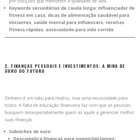
por soluções que melhorem a qualidade de vida.
Keywords secundárias de cauda longa:
Influenciador de
fitness em casa
,
dicas de alimentação saudável para
iniciantes
,
saúde mental para influencers
,
receitas
fitness rápidas
,
autocuidado para vida corrida
.
2. FINANÇAS PESSOAIS E INVESTIMENTOS: A MINA DE
OURO DO FUTURO
Dinheiro é um tabu para muitos, mas uma necessidade para
todos. A falta de educação financeira faz com que as pessoas
busquem desesperadamente quem as ajude a gerenciar melhor
suas finanças.
Subnichos de ouro:
Descomplica finanças para jovens/iniciantes: