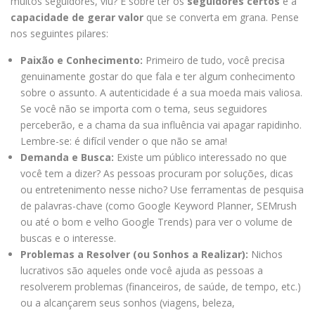
muitos seguidores, viu? É sobre ter os
seguidores certos
e a
capacidade de gerar valor
que se converta em grana. Pense
nos seguintes pilares:
Paixão e Conhecimento:
Primeiro de tudo, você precisa
genuinamente gostar do que fala e ter algum conhecimento
sobre o assunto. A autenticidade é a sua moeda mais valiosa.
Se você não se importa com o tema, seus seguidores
perceberão, e a chama da sua influência vai apagar rapidinho.
Lembre-se: é difícil vender o que não se ama!
Demanda e Busca:
Existe um público interessado no que
você tem a dizer? As pessoas procuram por soluções, dicas
ou entretenimento nesse nicho? Use ferramentas de pesquisa
de palavras-chave (como Google Keyword Planner, SEMrush
ou até o bom e velho Google Trends) para ver o volume de
buscas e o interesse.
Problemas a Resolver (ou Sonhos a Realizar):
Nichos
lucrativos são aqueles onde você ajuda as pessoas a
resolverem problemas (financeiros, de saúde, de tempo, etc.)
ou a alcançarem seus sonhos (viagens, beleza,