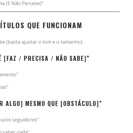
ia (E Não Percebe)”
TÍTULOS QUE FUNCIONAM
 (basta ajustar o tom e o tamanho):
 [FAZ / PRECISA / NÃO SABE]”
jamento”
ias”
R ALGO] MESMO QUE [OBSTÁCULO]”
ucos seguidores”
m saber nada”