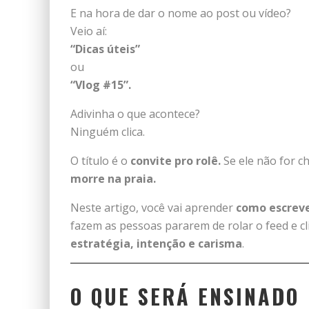
E na hora de dar o nome ao post ou vídeo?
Veio aí:
“Dicas úteis”
ou
“Vlog #15”.
Adivinha o que acontece?
Ninguém clica.
O título é o
convite pro rolê.
Se ele não for c
morre na praia.
Neste artigo, você vai aprender
como escreve
fazem as pessoas pararem de rolar o feed e c
estratégia, intenção e carisma
.
O QUE SERÁ ENSINADO