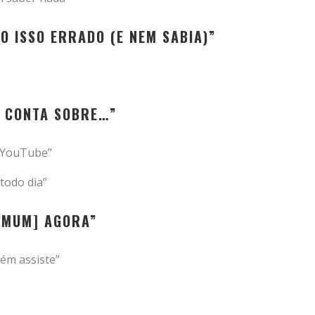
O ISSO ERRADO (E NEM SABIA)”
E CONTA SOBRE…”
 YouTube”
todo dia”
OMUM] AGORA”
ém assiste”