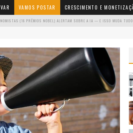
AVAR
VAMOS POSTAR
CRESCIMENTO E MONETIZAÇ
NOMISTAS (16 PRÊMIOS NOBEL) ALERTAM SOBRE A IA — E ISSO MUDA TUDO
O SE VOCÊ ODEIA APARECER
NA FRENTE DA CÂMERA
NÍCIO SEM VER RESULTADOS RÁPIDOS