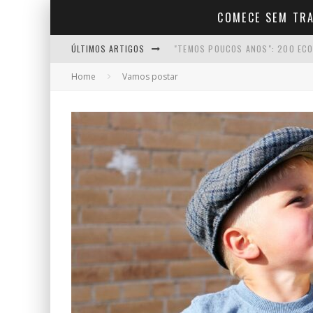
COMECE SEM TR
ÚLTIMOS ARTIGOS
"TEMOS POUCOS ANOS": 200 ECO
Home
Vamos postar
COMO COMEÇAR A CRIAR CONTEÚD
COMO FALAR COM NATURALIDADE 
COMO MANTER A MOTIVAÇÃO NO I