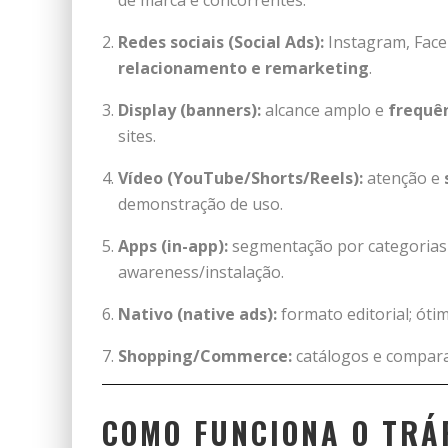
de marca e concorrentes.
Redes sociais (Social Ads):
Instagram, Face
relacionamento e remarketing
.
Display (banners):
alcance amplo e
frequê
sites.
Vídeo (YouTube/Shorts/Reels):
atenção e
demonstração de uso.
Apps (in-app):
segmentação por categorias
awareness/instalação.
Nativo (native ads):
formato editorial; ót
Shopping/Commerce:
catálogos e compara
COMO FUNCIONA O TRÁ