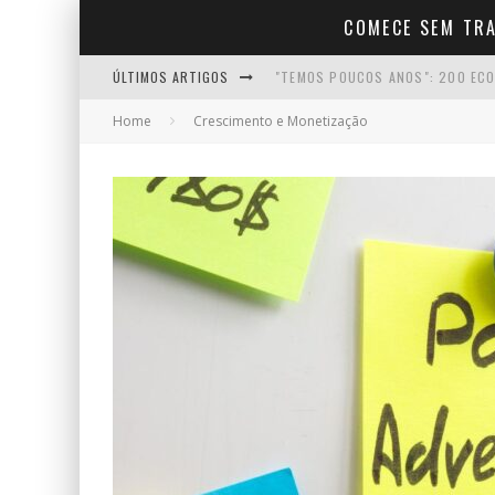
COMECE SEM TR
ÚLTIMOS ARTIGOS
"TEMOS POUCOS ANOS": 200 ECO
Home
Crescimento e Monetização
COMO COMEÇAR A CRIAR CONTEÚD
COMO FALAR COM NATURALIDADE 
COMO MANTER A MOTIVAÇÃO NO I