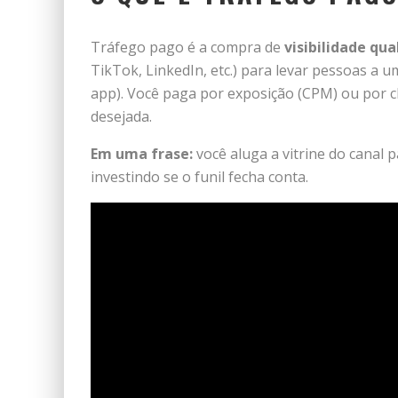
Tráfego pago é a compra de
visibilidade qua
TikTok, LinkedIn, etc.) para levar pessoas a 
app). Você paga por exposição (CPM) ou por c
desejada.
Em uma frase:
você aluga a vitrine do canal 
investindo se o funil fecha conta.