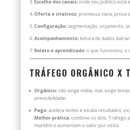
Escolha dos canais:
onde seu público está e
Oferta e criativos:
promessa clara, prova soc
Configuração:
segmentação, orçamento, lan
Acompanhamento:
leitura de dados diária
Relato e aprendizado:
o que funcionou, o q
TRÁFEGO ORGÂNICO X 
Orgânico:
não exige mídia, mas exige temp
previsibilidade.
Pago:
acelera testes e escala resultados; ex
Melhor prática:
combine os dois. Tráfego 
mantêm e aumentam o valor por visita.