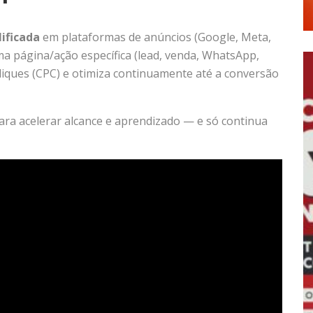
lificada
em plataformas de anúncios (Google, Meta,
uma página/ação específica (lead, venda, WhatsApp,
liques (CPC) e otimiza continuamente até a conversão
para acelerar alcance e aprendizado — e só continua