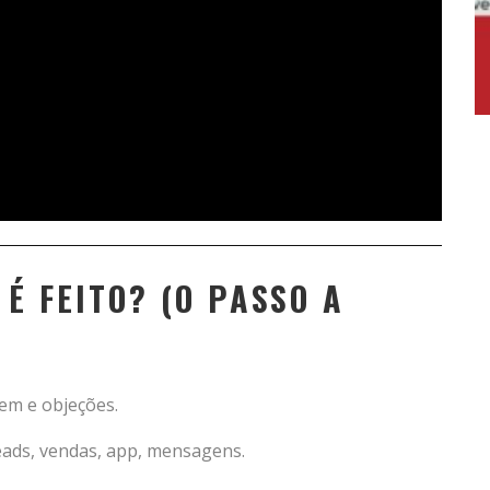
É FEITO? (O PASSO A
em e objeções.
leads, vendas, app, mensagens.