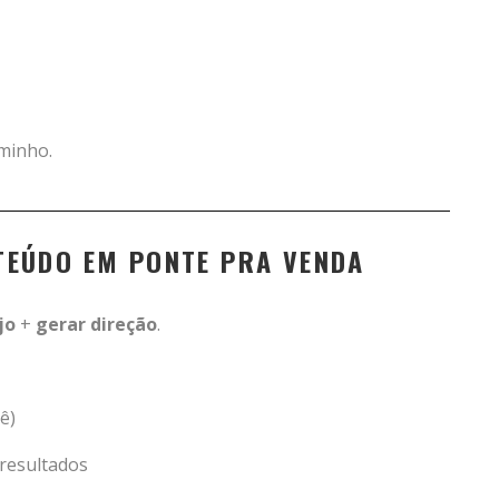
aminho.
EÚDO EM PONTE PRA VENDA
jo
+
gerar direção
.
ê)
resultados