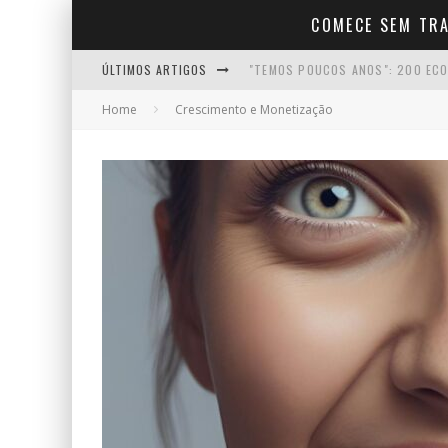
COMECE SEM TR
ÚLTIMOS ARTIGOS
"TEMOS POUCOS ANOS": 200 ECO
Home
Crescimento e Monetização
COMO COMEÇAR A CRIAR CONTEÚD
COMO FALAR COM NATURALIDADE 
COMO MANTER A MOTIVAÇÃO NO I