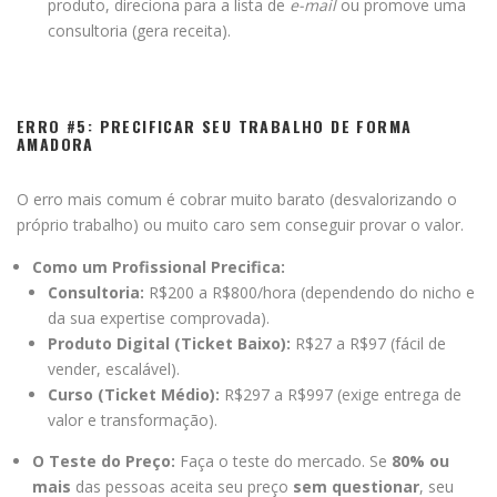
produto, direciona para a lista de
e-mail
ou promove uma
consultoria (gera receita).
ERRO #5: PRECIFICAR SEU TRABALHO DE FORMA
AMADORA
O erro mais comum é cobrar muito barato (desvalorizando o
próprio trabalho) ou muito caro sem conseguir provar o valor.
Como um Profissional Precifica:
Consultoria:
R
$200 a R$
800/hora (dependendo do nicho e
da sua expertise comprovada).
Produto Digital (Ticket Baixo):
R
$27 a R$
97 (fácil de
vender, escalável).
Curso (Ticket Médio):
R
$297 a R$
997 (exige entrega de
valor e transformação).
O Teste do Preço:
Faça o teste do mercado. Se
80% ou
mais
das pessoas aceita seu preço
sem questionar
, seu