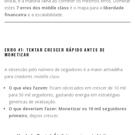
brutal, e a maioria falha ao cometer os mesmos erros. Dominar
estes
7 erros dos middle class
é o mapa para a
liberdade
financeira
e a escalabilidade.
ERRO #1: TENTAR CRESCER RÁPIDO ANTES DE
MONETIZAR
A obsessão pelo número de seguidores é a maior armadilha
para criadores
middle class
.
O que eles fazem:
Ficam obcecados em crescer de 10 mil
para 50 mil seguidores, gastando energia em estratégias
genéricas de viralização.
O que deveriam fazer:
Monetizar os 10 mil seguidores
primeiro
, depois crescer.