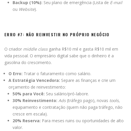
Backup (10%):
Seu plano de emergência (Lista de
E-mail
ou
Website
).
ERRO #7: NÃO REINVESTIR NO PRÓPRIO NEGÓCIO
O criador
middle class
ganha R
$10 mil e gasta R$
10 mil em
vida pessoal. O empresário digital sabe que o dinheiro é a
gasolina do crescimento.
O Erro:
Tratar o faturamento como salário.
A Estratégia Vencedora:
Separe as finanças e crie um
orçamento de reinvestimento:
50% para Você:
Seu salário/pró-labore.
30% Reinvestimento:
Ads
(tráfego pago), novas
tools
,
equipamento e contratação (quem não paga tráfego, não
cresce em escala).
20% Reserva:
Para meses ruins ou oportunidades de alto
valor.