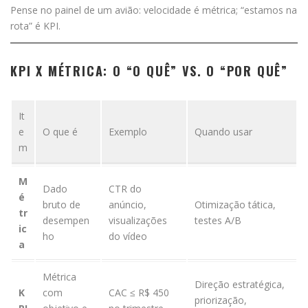
Pense no painel de um avião: velocidade é métrica; “estamos na
rota” é KPI.
KPI X MÉTRICA: O “O QUÊ” VS. O “POR QUÊ”
It
e
O que é
Exemplo
Quando usar
m
M
Dado
CTR do
é
bruto de
anúncio,
Otimização tática,
tr
desempen
visualizações
testes A/B
ic
ho
do vídeo
a
Métrica
Direção estratégica,
K
com
CAC ≤ R$ 450
priorização,