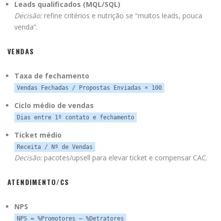
Leads qualificados (MQL/SQL)
Decisão:
refine critérios e nutrição se “muitos leads, pouca
venda”.
VENDAS
Taxa de fechamento
Vendas Fechadas / Propostas Enviadas × 100
Ciclo médio de vendas
Dias entre 1º contato e fechamento
Ticket médio
Receita / Nº de Vendas
Decisão:
pacotes/upsell para elevar ticket e compensar CAC.
ATENDIMENTO/CS
NPS
NPS = %Promotores – %Detratores