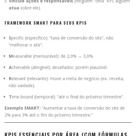
Vincule ações e responsáveis
(ninguém “olha” KPI; alguém
atua
sobre ele).
FRAMEWORK SMART PARA SEUS KPIS
S
pecific (específico): “taxa de conversão do site”, não
“melhorar o site”.
M
easurable (mensurável): de 2,0% → 3,0%.
A
chievable (atingível): desafiador, porém plausível.
R
elevant (relevante): move a meta de negócio (ex.: receita,
não vaidade).
T
ime-bound (temporal): “até o final do próximo trimestre”.
Exemplo SMART:
“Aumentar a taxa de conversão do site de
2% para 3% até o fim do próximo trimestre.”
KPIS ESSENCIAIS POR ÁREA (COM FÓRMULAS