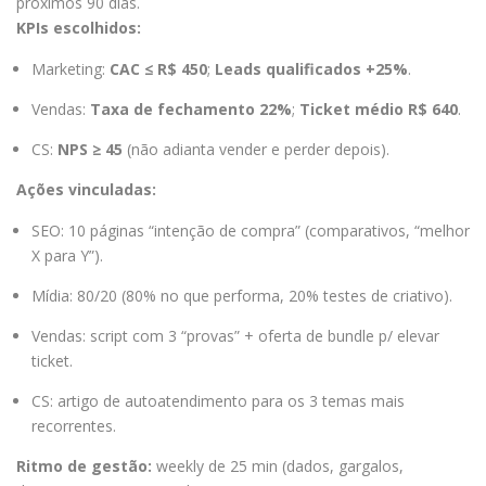
próximos 90 dias.
KPIs escolhidos:
Marketing:
CAC ≤ R$ 450
;
Leads qualificados +25%
.
Vendas:
Taxa de fechamento 22%
;
Ticket médio R$ 640
.
CS:
NPS ≥ 45
(não adianta vender e perder depois).
Ações vinculadas:
SEO: 10 páginas “intenção de compra” (comparativos, “melhor
X para Y”).
Mídia: 80/20 (80% no que performa, 20% testes de criativo).
Vendas: script com 3 “provas” + oferta de bundle p/ elevar
ticket.
CS: artigo de autoatendimento para os 3 temas mais
recorrentes.
Ritmo de gestão:
weekly de 25 min (dados, gargalos,