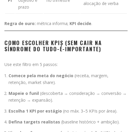
PI
objetivo e
no trimestre
alocação de verba
prazo
Regra de ouro:
métrica informa;
KPI decide
.
COMO ESCOLHER KPIS (SEM CAIR NA
SÍNDROME DO TUDO-É-IMPORTANTE)
Use este filtro em 5 passos:
Comece pela meta do negócio
(receita, margem,
retenção, market share).
Mapeie o funil
(descoberta → consideração → conversão →
retenção → expansão).
Escolha 1 KPI por estágio
(no máx. 3–5 KPIs por área).
Defina targets realistas
(baseline histórico + ambição).