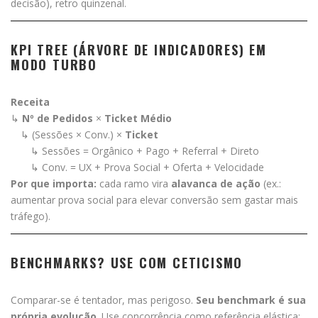
decisão), retro quinzenal.
KPI TREE (ÁRVORE DE INDICADORES) EM
MODO TURBO
Receita
↳
Nº de Pedidos
×
Ticket Médio
↳ (Sessões × Conv.) ×
Ticket
↳ Sessões = Orgânico + Pago + Referral + Direto
↳ Conv. = UX + Prova Social + Oferta + Velocidade
Por que importa:
cada ramo vira
alavanca de ação
(ex.:
aumentar prova social para elevar conversão sem gastar mais
tráfego).
BENCHMARKS? USE COM CETICISMO
Comparar-se é tentador, mas perigoso.
Seu benchmark é sua
própria evolução
. Use concorrência como referência elástica;