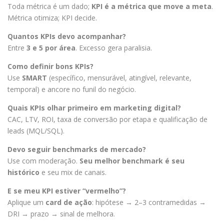
Toda métrica é um dado;
KPI é a métrica que move a meta
.
Métrica otimiza; KPI decide.
Quantos KPIs devo acompanhar?
Entre
3 e 5 por área
. Excesso gera paralisia.
Como definir bons KPIs?
Use
SMART
(específico, mensurável, atingível, relevante,
temporal) e ancore no funil do negócio.
Quais KPIs olhar primeiro em marketing digital?
CAC, LTV, ROI, taxa de conversão por etapa e qualificação de
leads (MQL/SQL).
Devo seguir benchmarks de mercado?
Use com moderação.
Seu melhor benchmark é seu
histórico
e seu mix de canais.
E se meu KPI estiver “vermelho”?
Aplique um
card de ação
: hipótese → 2–3 contramedidas →
DRI → prazo → sinal de melhora.