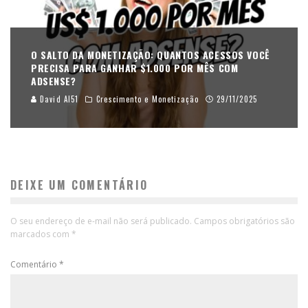
O SALTO DA MONETIZAÇÃO: QUANTOS ACESSOS VOCÊ
PRECISA PARA GANHAR $1.000 POR MÊS COM
ADSENSE?
David AI51
Crescimento e Monetização
29/11/2025
DEIXE UM COMENTÁRIO
O seu endereço de e-mail não será publicado.
Campos obrigatórios são
marcados com
*
Comentário
*